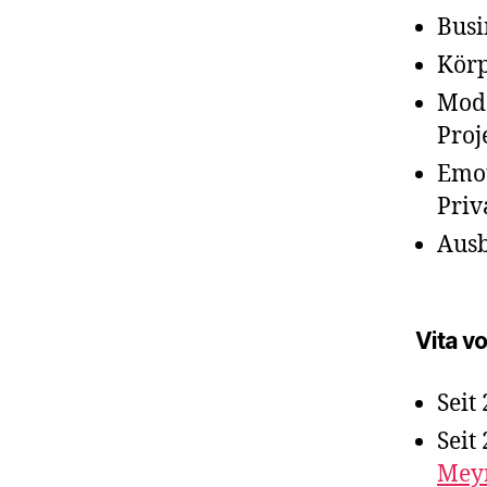
Busi
Körp
Mode
Proj
Emot
Pri
Aus
Vita v
Seit
Seit
Meyr