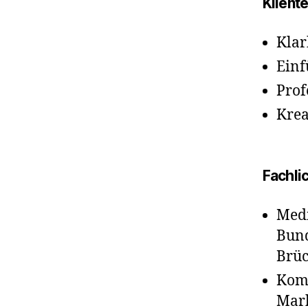
Klient
Klar
Einf
Prof
Krea
Fachli
Medi
Bund
Brüc
Kom
Mar