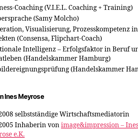
ness-Coaching (V.I.E.L. Coaching + Training)
ersprache (Samy Molcho)
ration, Visualisierung, Prozesskompetenz in
ekten (Consensa, Flipchart-Coach)
ionale Intelligenz – Erfolgsfaktor in Beruf u
vatleben (Handelskammer Hamburg)
bildereignungsprüfung (Handelskammer Ha
on Ines Meyrose
 2008 selbstständige Wirtschaftsmediatorin
 2005 Inhaberin von
image&impression – Ine
ose e.K.