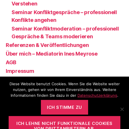
Verstehen
Seminar Konfliktgespräche – professionell
Konflikte angehen
Seminar Konfliktmoderation – professionell
Gespräche & Teams moderieren
Referenzen & Veröffentlichungen
Über mich – Mediatorin Ines Meyrose
AGB
Impressum
Datenschutzerklärung
Diese Website benutzt Cookies. Wenn Sie die Website weiter
nutzen, gehen wir von Ihrem Einverständnis aus. Weitere
Informationen finden Sie dazu in der
Datenschutzerklärung
.
© 2026
Mediation und
Nach oben
↑
ICH STIMME ZU
Konfliktmanagement für
Unternehmen
ICH LEHNE NICHT FUNKTIONALE COOKIES
VON DRITTANBIETERN AB.